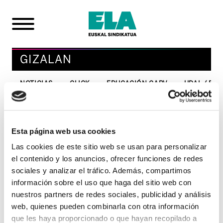
GIZALAN
NOTICIAS
CLICK
EDUCACIÓN CAPV
UDAL / FO
PLANTILLAS 7 DE
Esta página web usa cookies
DICIEMBRE / Cocinero
Las cookies de este sitio web se usan para personalizar
el contenido y los anuncios, ofrecer funciones de redes
11/12/2006
sociales y analizar el tráfico. Además, compartimos
GIZALAN
información sobre el uso que haga del sitio web con
nuestros partners de redes sociales, publicidad y análisis
Cocinero
web, quienes pueden combinarla con otra información
que les haya proporcionado o que hayan recopilado a