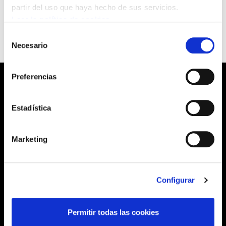
Cocinero
partir del uso que haya hecho de sus servicios.
Leer la política de cookies
Selección
Necesario
de
consentimiento
Preferencias
Estadística
Barrainkua, 13 48009 BILBO
Tel:
944 03 77 00
Marketing
SEDES
Configurar
Permitir todas las cookies