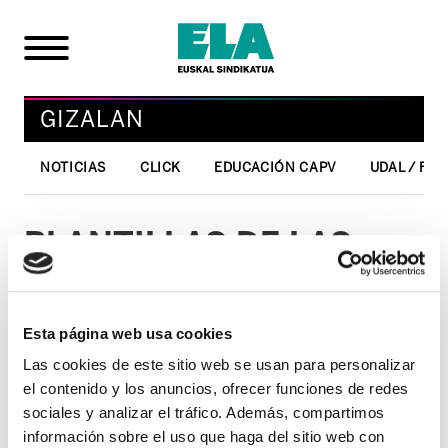
GIZALAN
NOTICIAS
CLICK
EDUCACIÓN CAPV
UDAL / FO
PLANTILLAS DE LAS
PRUEBAS
CORRESPONDIENTES AL
Esta página web usa cookies
DIA 6 DE
Las cookies de este sitio web se usan para personalizar
DICIEMBRE/Auxiliar
el contenido y los anuncios, ofrecer funciones de redes
Administrativo
sociales y analizar el tráfico. Además, compartimos
información sobre el uso que haga del sitio web con