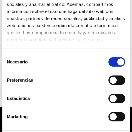
peticiones de afiliación realizadas por
sociales y analizar el tráfico. Además, compartimos
internet desde el 4 de enero. Por lo tanto,
información sobre el uso que haga del sitio web con
nuestros partners de redes sociales, publicidad y análisis
solicitamos a las personas que hicieron
web, quienes pueden combinarla con otra información
su petición de afiliación online a partir de
que les haya proporcionado o que hayan recopilado a
ese día que la vuelvan a realizar. Muchas
partir del uso que haya hecho de sus servicios.
gracias por todo y disculpen las
Leer la política de cookies
molestias.
Selección
Necesario
de
consentimiento
---
Preferencias
Estadística
Marketing