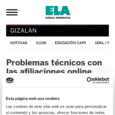
GIZALAN
NOTICIAS
CLICK
EDUCACIÓN CAPV
UDAL / FO
Problemas técnicos con
las afiliaciones online
11/01/2007
GIZALAN
Esta página web usa cookies
Debido a problemas técnicos con el
Las cookies de este sitio web se usan para personalizar
servidor, no se han registrado las
el contenido y los anuncios, ofrecer funciones de redes