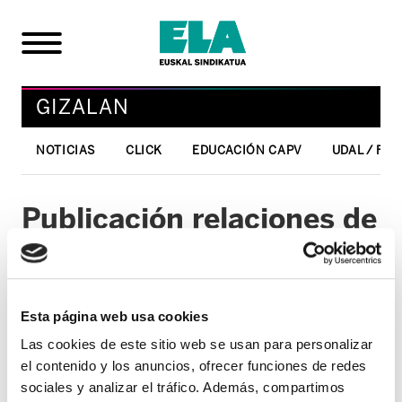
GIZALAN
NOTICIAS
CLICK
EDUCACIÓN CAPV
UDAL / FO
Publicación relaciones de
aprobados
21/09/2009
Esta página web usa cookies
GIZALAN
Las cookies de este sitio web se usan para personalizar
Con fecha 18 de septiembre, Osakidetza
el contenido y los anuncios, ofrecer funciones de redes
ha colgado en su página web un aviso
sociales y analizar el tráfico. Además, compartimos