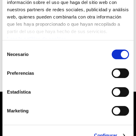
información sobre el uso que haga del sitio web con
donde se anuncia la publicación de las
nuestros partners de redes sociales, publicidad y análisis
Resoluciones de aprobados de la fase de
web, quienes pueden combinarla con otra información
oposición (base 12.5 de las bases
que les haya proporcionado o que hayan recopilado a
generales) de las categorías siguientes:
partir del uso que haya hecho de sus servicios.
Leer la política de cookies
Para ver el fichero pinche aquí
relacion
Selección
Necesario
aprobados
de
consentimiento
Preferencias
Estadística
Marketing
Barrainkua, 13 48009 BILBO
Configurar