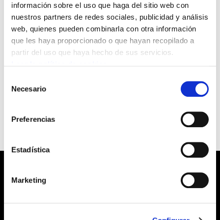
información sobre el uso que haga del sitio web con
colgado en su página web un aviso donde
nuestros partners de redes sociales, publicidad y análisis
se anuncia la publicación de la resolución
web, quienes pueden combinarla con otra información
con los resultados de las pruebas
que les haya proporcionado o que hayan recopilado a
selectivas siguientes:
partir del uso que haya hecho de sus servicios.
Leer la política de cookies
Para ver el fichero pinche aquí
resultados
Selección
Necesario
de
pruebas selectivas
consentimiento
Preferencias
Estadística
Marketing
Barrainkua, 13 48009 BILBO