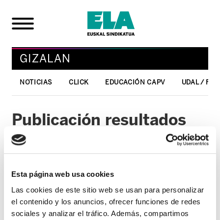
GIZALAN
NOTICIAS
CLICK
EDUCACIÓN CAPV
UDAL / FO
Publicación resultados
pruebas selectivas: F.E.M.
Otorrinolaringología
Esta página web usa cookies
03/05/2010
Las cookies de este sitio web se usan para personalizar
GIZALAN
el contenido y los anuncios, ofrecer funciones de redes
Con fecha 22 de abril, Osakidetza ha
sociales y analizar el tráfico. Además, compartimos