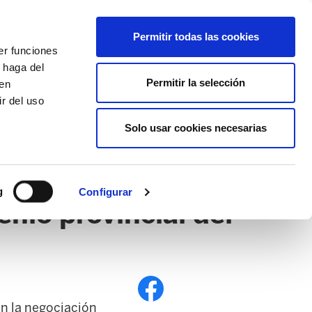
EU
ES
EN
FR
Permitir todas las cookies
er funciones
AFÍLIATE
 haga del
Permitir la selección
den
r del uso
Solo usar cookies necesarias
PE
EDUCACIÓN NAFARROA
EITB
g
Configurar
nio provincial del
en la negociación