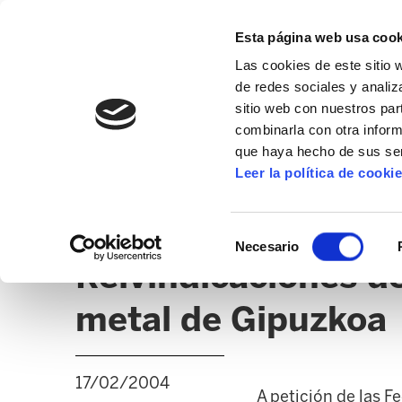
Esta página web usa cook
Las cookies de este sitio 
de redes sociales y analiz
sitio web con nuestros par
combinarla con otra inform
que haya hecho de sus ser
GIZALAN
Leer la política de cooki
NOTICIAS
CLICK
EDUCACIÓN CAPV
UD
Selección
Necesario
de
Reivindicaciones de
consentimiento
metal de Gipuzkoa
17/02/2004
A petición de las F