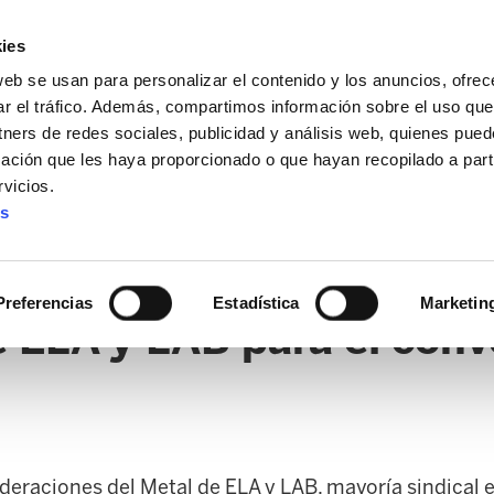
ies
web se usan para personalizar el contenido y los anuncios, ofrec
ar el tráfico. Además, compartimos información sobre el uso que
tners de redes sociales, publicidad y análisis web, quienes pue
ación que les haya proporcionado o que hayan recopilado a parti
vicios.
es
AL / FORU
SANIDAD
ERTZAINTZA / POLICÍA FORAL
O
Preferencias
Estadística
Marketin
 ELA y LAB para el conve
ederaciones del Metal de ELA y LAB, mayoría sindical 