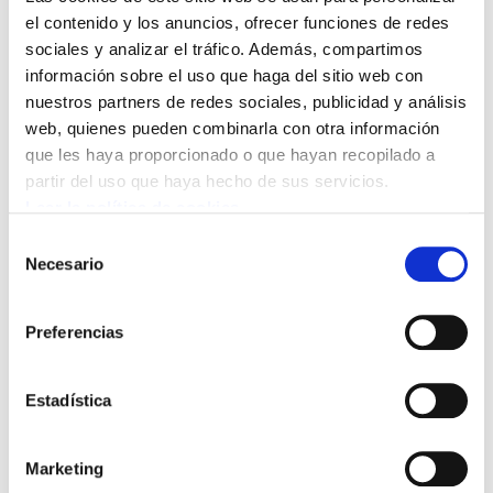
el contenido y los anuncios, ofrecer funciones de redes
sociales y analizar el tráfico. Además, compartimos
información sobre el uso que haga del sitio web con
nuestros partners de redes sociales, publicidad y análisis
web, quienes pueden combinarla con otra información
que les haya proporcionado o que hayan recopilado a
partir del uso que haya hecho de sus servicios.
Como parte de la presión para
Leer la política de cookies
desbloquear el conflicto, ELA ha
Selección
Necesario
de
convocado nuevas jornadas de huelga los
consentimiento
días 10, 11 y 12 de junio, acompañadas de
Preferencias
marchas itinerantes por distintos
municipios de Gipuzkoa para exigir que se
Estadística
acabe con la precariedad y la brecha de
género.
Marketing