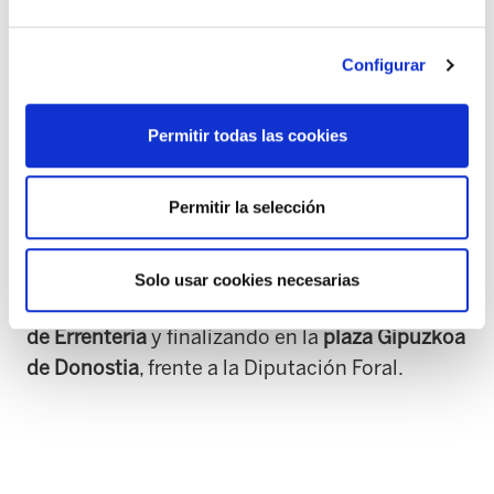
-10 de junio
, a las
9:30 desde la Residencia
GSR-Santa Cruz de Legazpi
(Santikutz kalea 9)
Configurar
hasta la Residencia Argixao de Zumarraga.
11:30 Desde el Ayuntamiento de Beasain hasta
el Ayuntamiento de Ordizia
y desde allí hasta la
Permitir todas las cookies
Residencia San José
Permitir la selección
-11 de junio
, a las
9:30 desde la Beheko plaza de
Zumaia
a la playa de Zarautz
Solo usar cookies necesarias
-12 de junio,
a las
9:30 desde el ayuntamiento
de Errenteria
y finalizando en la
plaza Gipuzkoa
de Donostia
, frente a la Diputación Foral.