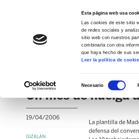
Esta página web usa cook
Las cookies de este sitio 
de redes sociales y analiz
sitio web con nuestros par
combinarla con otra inform
que haya hecho de sus ser
GIZALAN
Leer la política de cooki
NOTICIAS
CLICK
EDUCACIÓN CAPV
UD
Selección
Necesario
de
Un mes de huelga 
consentimiento
19/04/2006
La plantilla de Ma
defensa del conveni
GIZALAN