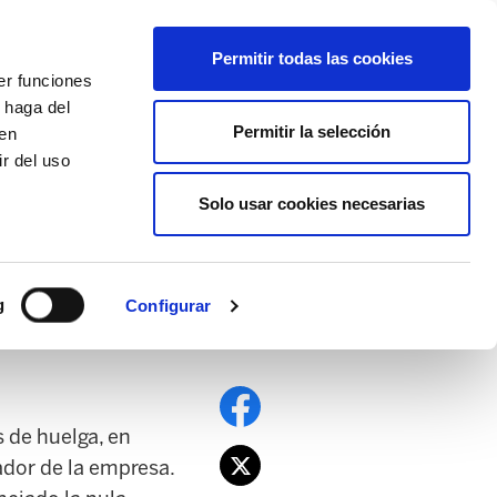
EU
ES
EN
FR
Permitir todas las cookies
er funciones
AFÍLIATE
 haga del
Permitir la selección
den
r del uso
Solo usar cookies necesarias
PE
EDUCACIÓN NAFARROA
EITB
g
Configurar
 de huelga, en
ador de la empresa.