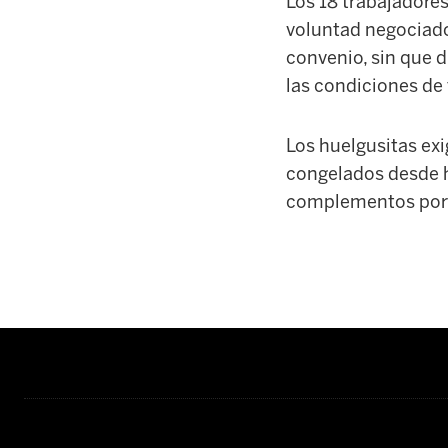
Los 18 trabajadore
voluntad negociado
convenio, sin que 
las condiciones de t
Los huelgusitas ex
congelados desde h
complementos por I