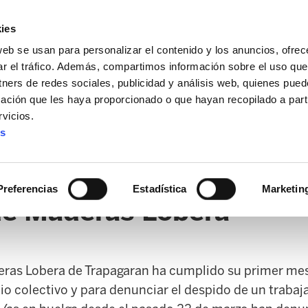
ies
web se usan para personalizar el contenido y los anuncios, ofrec
ar el tráfico. Además, compartimos información sobre el uso que
tners de redes sociales, publicidad y análisis web, quienes pue
ación que les haya proporcionado o que hayan recopilado a parti
vicios.
es
AL / FORU
SANIDAD
ERTZAINTZA / POLICÍA FORAL
O
Preferencias
Estadística
Marketin
de Maderas Lobera
deras Lobera de Trapagaran ha cumplido su primer mes
o colectivo y para denunciar el despido de un trabaj