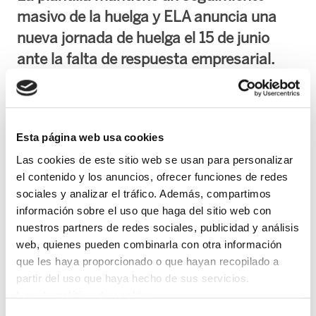
masivo de la huelga y ELA anuncia una
nueva jornada de huelga el 15 de junio
ante la falta de respuesta empresarial.
Tras 12 días de huelga en la residencia Arandia
de Arrigorriaga, ELA denuncia que la empresa
continúa sin adoptar medidas para mejorar la
Esta página web usa cookies
salud laboral de la plantilla ni la calidad
Las cookies de este sitio web se usan para personalizar
asistencial de las personas residentes. La huelga
el contenido y los anuncios, ofrecer funciones de redes
sociales y analizar el tráfico. Además, compartimos
está teniendo un seguimiento prácticamente total
información sobre el uso que haga del sitio web con
por parte de las trabajadoras, pese a los servicios
nuestros partners de redes sociales, publicidad y análisis
mínimos abusivos.
web, quienes pueden combinarla con otra información
que les haya proporcionado o que hayan recopilado a
El principal problema es la ausencia de medidas
partir del uso que haya hecho de sus servicios.
frente a un grave riesgo psicosocial detectado en
Leer la política de cookies
un informe reciente, que evidencia cargas de