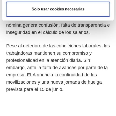
incorrecto de festivos especiales (1 de enero y 25
Solo usar cookies necesarias
de diciembre), así como la falta de pago de
festivos ordinarios. Además, el sistema de doble
nómina genera confusión, falta de transparencia e
inseguridad en el cálculo de los salarios.
Pese al deterioro de las condiciones laborales, las
trabajadoras mantienen su compromiso y
profesionalidad en la atención diaria. Sin
embargo, ante la falta de avances por parte de la
empresa, ELA anuncia la continuidad de las
movilizaciones y una nueva jornada de huelga
prevista para el 15 de junio.