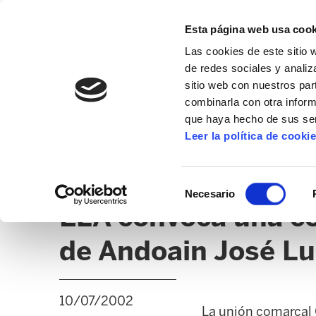
Esta página web usa cook
Las cookies de este sitio 
de redes sociales y analiz
sitio web con nuestros par
combinarla con otra inform
que haya hecho de sus ser
GIZALAN
Leer la política de cooki
NOTICIAS
CLICK
EDUCACIÓN CAPV
UD
Selección
Necesario
de
ELA convoca una co
consentimiento
de Andoain José Lu
10/07/2002
La unión comarcal Or