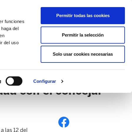
EU
ES
EN
FR
Permitir todas las cookies
er funciones
AFÍLIATE
 haga del
Permitir la selección
den
r del uso
Solo usar cookies necesarias
PE
EDUCACIÓN NAFARROA
EITB
g
Configurar
ad con el concejal
a las 12 del