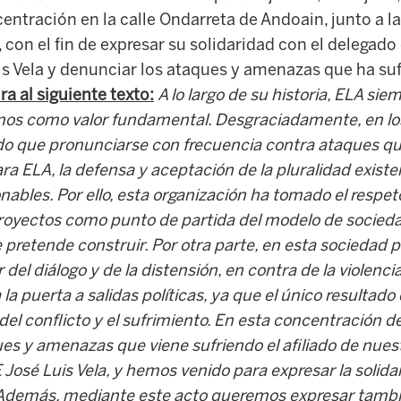
ntración en la calle Ondarreta de Andoain, junto a l
 con el fin de expresar su solidaridad con el delegado
is Vela y denunciar los ataques y amenazas que ha suf
ra al siguiente texto:
A lo largo de su historia, ELA si
os como valor fundamental. Desgraciadamente, en lo
ido que pronunciarse con frecuencia contra ataques q
ra ELA, la defensa y aceptación de la pluralidad existe
nables. Por ello, esta organización ha tomado el respet
royectos como punto de partida del modelo de socieda
 pretende construir. Por otra parte, en esta sociedad p
del diálogo y de la distensión, en contra de la violencia
 la puerta a salidas políticas, ya que el único resultado
 del conflicto y el sufrimiento. En esta concentración
es y amenazas que viene sufriendo el afiliado de nuest
 José Luis Vela, y hemos venido para expresar la solida
. Además, mediante este acto queremos expresar tamb