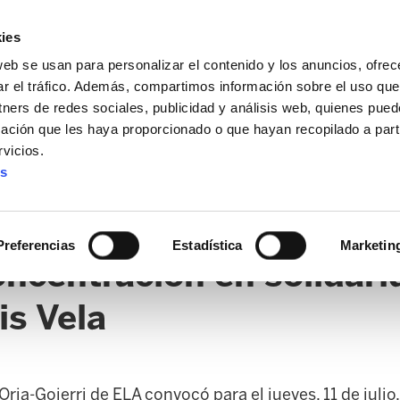
ies
web se usan para personalizar el contenido y los anuncios, ofrec
ar el tráfico. Además, compartimos información sobre el uso que
tners de redes sociales, publicidad y análisis web, quienes pue
ación que les haya proporcionado o que hayan recopilado a parti
vicios.
es
AL / FORU
SANIDAD
ERTZAINTZA / POLICÍA FORAL
O
Preferencias
Estadística
Marketin
ncentración en solidarid
is Vela
ia-Goierri de ELA convocó para el jueves, 11 de julio, 