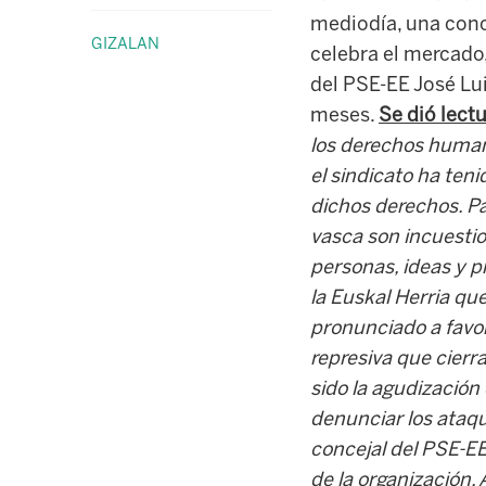
mediodía, una conce
GIZALAN
celebra el mercado,
del PSE-EE José Lu
meses.
Se dió lectu
los derechos human
el sindicato ha ten
dichos derechos. Pa
vasca son incuestio
personas, ideas y p
la Euskal Herria que
pronunciado a favor 
represiva que cierra
sido la agudización
denunciar los ataqu
concejal del PSE-EE
de la organización