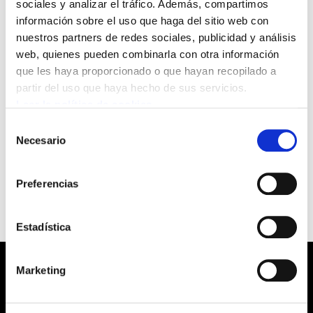
egoitzaren aurrean kontzentrazioa egin du gaur,
sociales y analizar el tráfico. Además, compartimos
abenduak 2. Protesta ekintzaren helburua
información sobre el uso que haga del sitio web con
nuestros partners de redes sociales, publicidad y análisis
merkataritzaren negoziazio kolektiboan
web, quienes pueden combinarla con otra información
inolako aurrerapenik ez dela egon salatzea izan
que les haya proporcionado o que hayan recopilado a
da. Elkarretaratzean ELAren ehun delegatu
partir del uso que haya hecho de sus servicios.
inguruk hartu dute parte. ELAko ordezkariek
Leer la política de cookies
azpimarratu duenez, CEBEK-ek duen jarrera
Selección
dela eta, etorkizunean mobilizazio gehiago
Necesario
de
egingo dira.
consentimiento
Preferencias
Estadística
Marketing
Barrainkua, 13 48009 BILBO