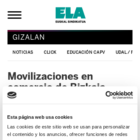
GIZALAN
NOTICIAS
CLICK
EDUCACIÓN CAPV
UDAL / FO
Movilizaciones en
comercio de Bizkaia
02/12/2005
GIZALAN
Esta página web usa cookies
Las cookies de este sitio web se usan para personalizar
ELA sindikatuak CEBEK Bizkaiko enpresarien
el contenido y los anuncios, ofrecer funciones de redes