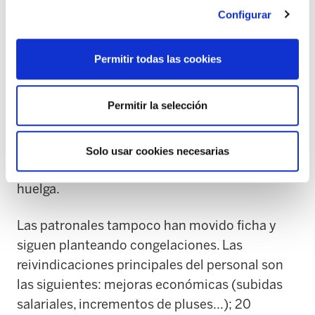
responsabilidad de un sector financiado
Configurar
prácticamente en su totalidad por esta
institución, están dejando de lado a usuarios y
Permitir todas las cookies
usuarias, familias, y trabajadoras. Dicen no
querer un conflicto “como el de Bizkaia”, pero
Permitir la selección
su comportamiento, falta de implicación e
irresponsabilidad bloquea la situación, y por
tanto, obliga al sector a reivindicar sus
Solo usar cookies necesarias
legítimos derechos en la calle a través de la
huelga.
Las patronales tampoco han movido ficha y
siguen planteando congelaciones. Las
reivindicaciones principales del personal son
las siguientes: mejoras económicas (subidas
salariales, incrementos de pluses...); 20