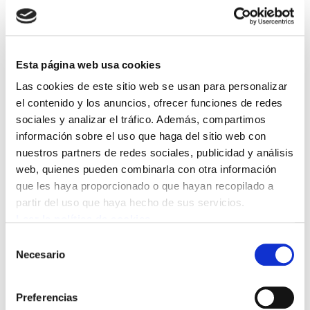
estadística de temporalidad. Será un contrato
estadísticamente fijo, aunque el empresario lo
pueda romper, cuando quiera, por muy poco
Esta página web usa cookies
dinero. De nada sirve cómo se le denomine a un
Las cookies de este sitio web se usan para personalizar
contrato si carece de garantías contra el
el contenido y los anuncios, ofrecer funciones de redes
despido.
sociales y analizar el tráfico. Además, compartimos
información sobre el uso que haga del sitio web con
-Se establece que aquellos trabajadores que
nuestros partners de redes sociales, publicidad y análisis
permanezcan 24 meses dentro de un periodo
web, quienes pueden combinarla con otra información
que les haya proporcionado o que hayan recopilado a
de 30 en una misma empresa y puesto de
partir del uso que haya hecho de sus servicios.
trabajo, pasarán a ser estables. En nada se
Leer la política de cookies
modifica con eso lo que ahora existe. Hoy, una
Selección
gran parte de la contratación temporal se hace
Necesario
de
en fraude de ley sin que se sancione al que
consentimiento
defrauda, haciendo fijos a los trabajadores. Es
Preferencias
muy sencillo la explicación: nadie se atreve a