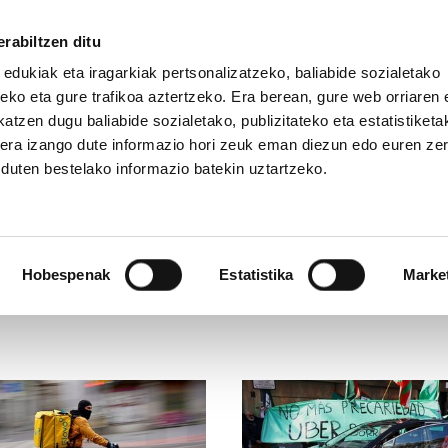
rabiltzen ditu
 edukiak eta iragarkiak pertsonalizatzeko, baliabide sozialetako
eko eta gure trafikoa aztertzeko. Era berean, gure web orriaren e
atzen dugu baliabide sozialetako, publizitateko eta estatistiketa
kera izango dute informazio hori zeuk eman diezun edo euren ze
u duten bestelako informazio batekin uztartzeko.
Hobespenak
Estatistika
Marke