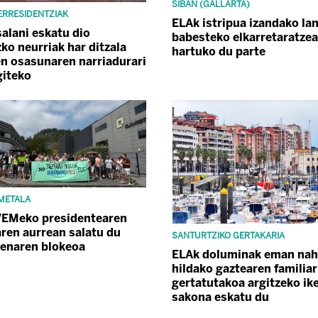
SIBAN (GALLARTA)
 ERRESIDENTZIAK
ELAk istripua izandako lan
alani eskatu dio
babesteko elkarretaratze
ko neurriak har ditzala
hartuko du parte
en osasunaren narriadurari
giteko
 METALA
VEMeko presidentearen
ren aurrean salatu du
SANTURTZIKO GERTAKARIA
enaren blokeoa
ELAk doluminak eman nahi
hildako gaztearen familiar
gertatutakoa argitzeko ik
sakona eskatu du