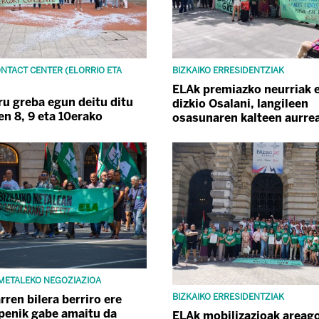
ONTACT CENTER (ELORRIO ETA
BIZKAIKO ERRESIDENTZIAK
ELAk premiazko neurriak 
ru greba egun deitu ditu
dizkio Osalani, langileen
en 8, 9 eta 10erako
osasunaren kalteen aurre
 METALEKO NEGOZIAZIOA
BIZKAIKO ERRESIDENTZIAK
rren bilera berriro ere
penik gabe amaitu da
ELAk mobilizazioak areago