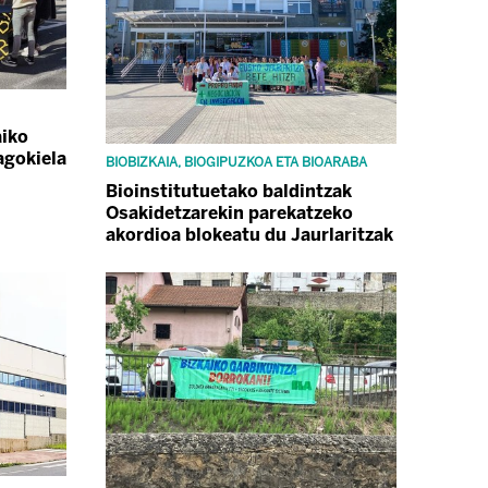
aiko
agokiela
BIOBIZKAIA, BIOGIPUZKOA ETA BIOARABA
Bioinstitutuetako baldintzak
Osakidetzarekin parekatzeko
akordioa blokeatu du Jaurlaritzak