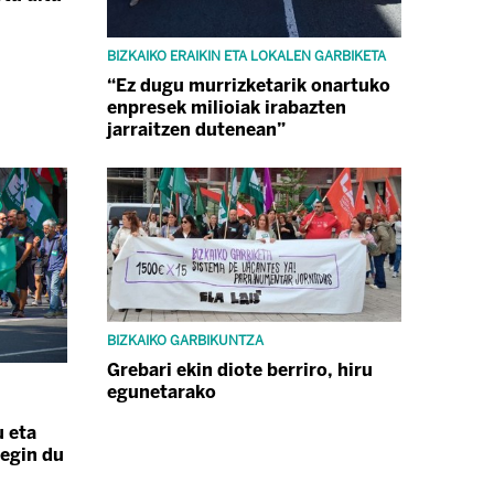
BIZKAIKO ERAIKIN ETA LOKALEN GARBIKETA
“Ez dugu murrizketarik onartuko
enpresek milioiak irabazten
jarraitzen dutenean”
BIZKAIKO GARBIKUNTZA
Grebari ekin diote berriro, hiru
egunetarako
u eta
 egin du