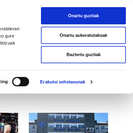
EU
ES
EN
FR
Onartu guztiak
AFILIATU
rabilerari
Onartu aukeratutakoak
ko gure
rbitzuak
Baztertu guztiak
ting
Erakutsi xehetasunak