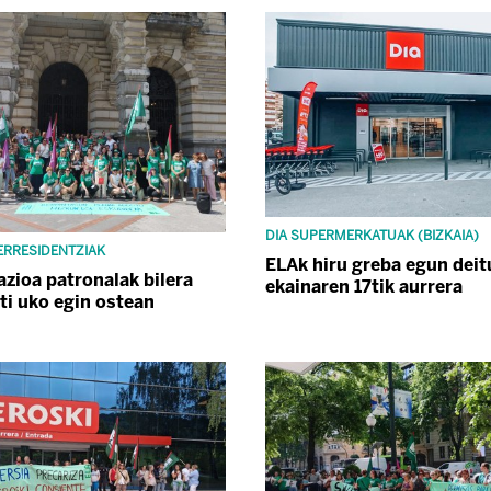
DIA SUPERMERKATUAK (BIZKAIA)
 ERRESIDENTZIAK
ELAk hiru greba egun deit
azioa patronalak bilera
ekainaren 17tik aurrera
ati uko egin ostean