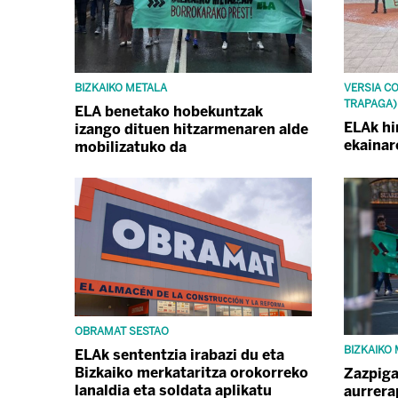
BIZKAIKO METALA
VERSIA C
TRAPAGA)
ELA benetako hobekuntzak
ELAk hi
izango dituen hitzarmenaren alde
ekainar
mobilizatuko da
OBRAMAT SESTAO
BIZKAIKO
ELAk sententzia irabazi du eta
Bizkaiko merkataritza orokorreko
Zazpiga
lanaldia eta soldata aplikatu
aurrera