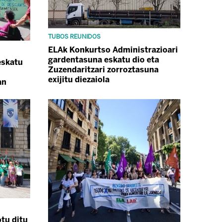
TUBOS REUNIDOS
ELAk Konkurtso Administrazioari
gardentasuna eskatu dio eta
eskatu
Zuzendaritzari zorroztasuna
exijitu diezaiola
an
tu ditu