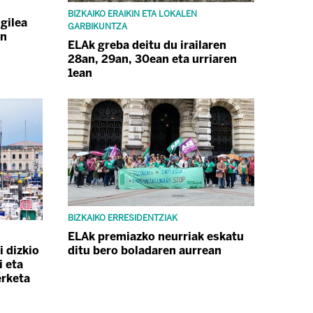
BIZKAIKO ERAIKIN ETA LOKALEN
gilea
GARBIKUNTZA
an
ELAk greba deitu du irailaren
28an, 29an, 30ean eta urriaren
1ean
BIZKAIKO ERRESIDENTZIAK
ELAk premiazko neurriak eskatu
 dizkio
ditu bero boladaren aurrean
i eta
erketa