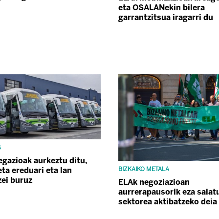
eta OSALANekin bilera
garrantzitsua iragarri du
S
egazioak aurkeztu ditu,
ta ereduari eta lan
BIZKAIKO METALA
zei buruz
ELAk negoziazioan
aurrerapausorik eza salat
sektorea aktibatzeko deia