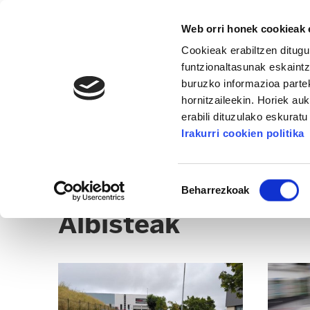
Web orri honek cookieak e
Cookieak erabiltzen ditugu
funtzionaltasunak eskaintz
buruzko informazioa partek
hornitzaileekin. Horiek au
erabili dituzulako eskurat
EZKERRALDEA-KADAGUA
Irakurri cookien politika
ALBISTEAK
EGOITZAK
CLICK
Baimena
Beharrezkoak
hautatzea
Albisteak