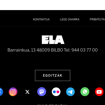
KONTAKTUA
LEGE OHARRA
PRIBATUTA
Barrainkua, 13 48009 BILBO
Tel: 944 03 77 00
EGOITZAK