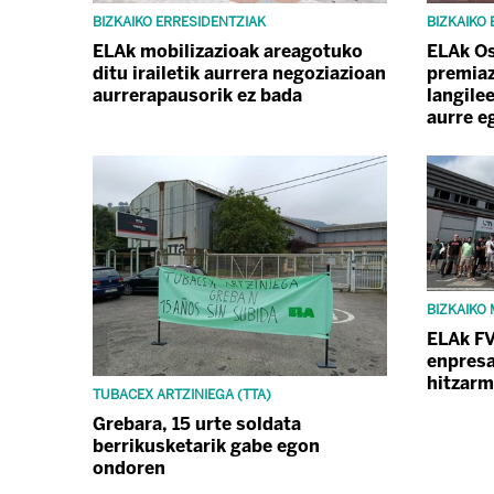
BIZKAIKO ERRESIDENTZIAK
BIZKAIKO
ELAk mobilizazioak areagotuko
ELAk Os
ditu irailetik aurrera negoziazioan
premiaz
aurrerapausorik ez bada
langile
aurre e
BIZKAIKO
ELAk F
enpresa
hitzarm
TUBACEX ARTZINIEGA (TTA)
Grebara, 15 urte soldata
berrikusketarik gabe egon
ondoren