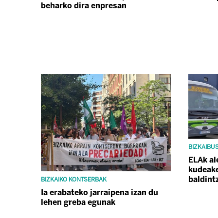
beharko dira enpresan
BIZKAIBU
ELAk al
kudeake
baldint
BIZKAIKO KONTSERBAK
Ia erabateko jarraipena izan du
lehen greba egunak