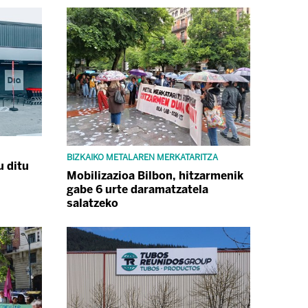
BIZKAIKO METALAREN MERKATARITZA
u ditu
Mobilizazioa Bilbon, hitzarmenik
gabe 6 urte daramatzatela
salatzeko