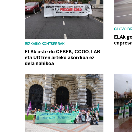
GLOVO BI
ELAk ge
enpresa
BIZKAIKO KONTSERBAK
ELAk uste du CEBEK, CCOO, LAB
eta UGTren arteko akordioa ez
dela nahikoa