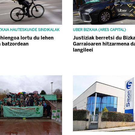
ZKAIA HAUTESKUNDE SINDIKALAK
UBER BIZKAIA (ARES CAPITAL)
hiengoa lortu du lehen
Justiziak berretsi du Bizk
 batzordean
Garraioaren hitzarmena d
langileei