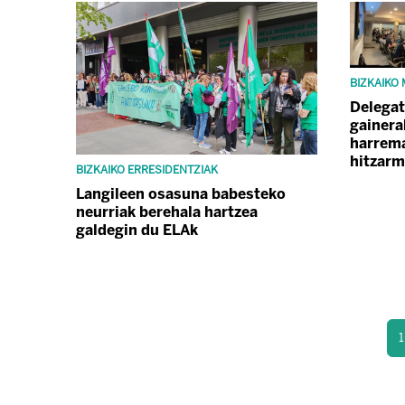
BIZKAIKO
Delegat
gainera
harrem
hitzarm
BIZKAIKO ERRESIDENTZIAK
Langileen osasuna babesteko
neurriak berehala hartzea
galdegin du ELAk
1