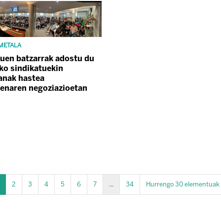
 METALA
uen batzarrak adostu du
ko sindikatuekin
anak hastea
enaren negoziazioetan
2
3
4
5
6
7
...
34
Hurrengo 30 elementuak