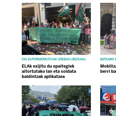
DIA SUPERMERKATUAK GREBAN (BIZKAIA)
BIZKAIKO
ELAk exijitu du epaitegiek
Mobiliz
aitortutako lan eta soldata
berri b
baldintzak aplikatzea