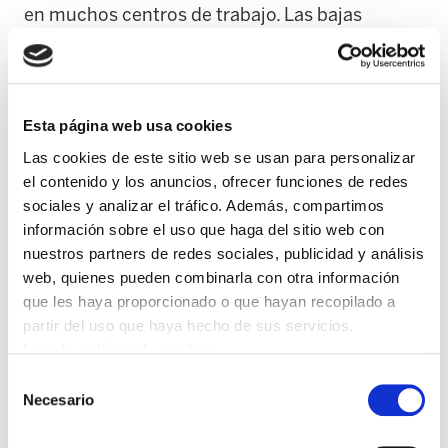
en muchos centros de trabajo. Las bajas
médicas, cuando llegan, suelen hacerlo tarde o
no se cubren, lo que agrava aún más la carga
sobre el resto del equipo. Es lo habitual en un
sector donde sostener el ritmo implica,
Esta página web usa cookies
muchas veces, romperse. Y, sin embargo,
Las cookies de este sitio web se usan para personalizar
instituciones, patronales y empresas no
el contenido y los anuncios, ofrecer funciones de redes
sociales y analizar el tráfico. Además, compartimos
asumen sus responsabilidades.
información sobre el uso que haga del sitio web con
nuestros partners de redes sociales, publicidad y análisis
Durante años han intentado presentar esta
web, quienes pueden combinarla con otra información
realidad como algo inherente al trabajo de
que les haya proporcionado o que hayan recopilado a
cuidados, un “peaje” vocacional en una tarea
partir del uso que haya hecho de sus servicios.
esencial para sostener la vida. El problema no
Leer la política de cookies
es el trabajo, sino cómo está organizado.
Selección
Necesario
de
Con la excusa de la ratio, esconden las
consentimiento