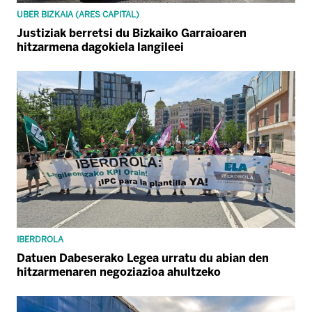
UBER BIZKAIA (ARES CAPITAL)
Justiziak berretsi du Bizkaiko Garraioaren
hitzarmena dagokiela langileei
IBERDROLA
Datuen Dabeserako Legea urratu du abian den
hitzarmenaren negoziazioa ahultzeko