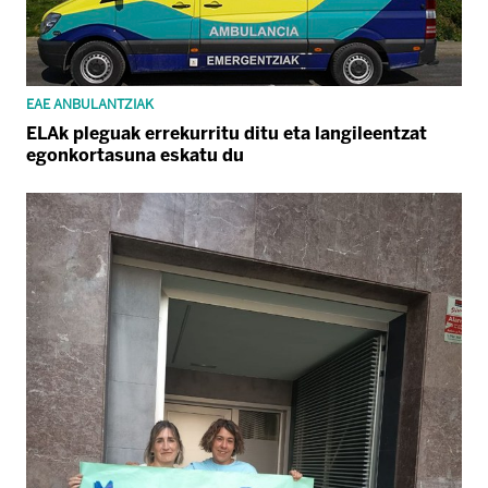
EAE ANBULANTZIAK
ELAk pleguak errekurritu ditu eta langileentzat
egonkortasuna eskatu du