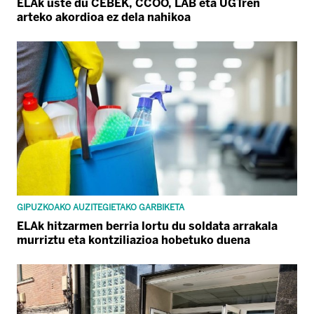
ELAk uste du CEBEK, CCOO, LAB eta UGTren
arteko akordioa ez dela nahikoa
GIPUZKOAKO AUZITEGIETAKO GARBIKETA
ELAk hitzarmen berria lortu du soldata arrakala
murriztu eta kontziliazioa hobetuko duena