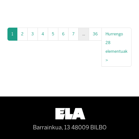
1
2
3
4
5
6
7
...
36
Hurrengo
28
elementuak
>
Barrainkua, 13 48009 BILBO