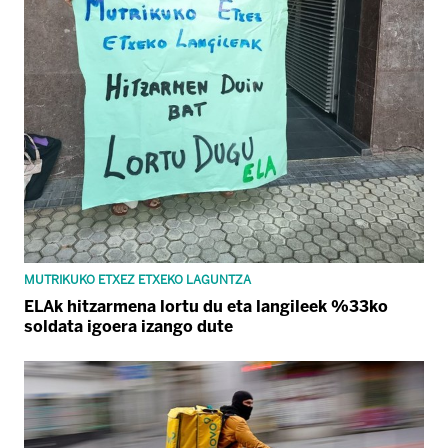
MUTRIKUKO ETXEZ ETXEKO LAGUNTZA
ELAk hitzarmena lortu du eta langileek %33ko
soldata igoera izango dute