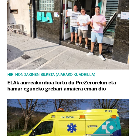
HIRI HONDAKINEN BILKETA (AIARAKO KUADRILLA)
ELAk aurreakordioa lortu du PreZerorekin eta
hamar eguneko grebari amaiera eman dio