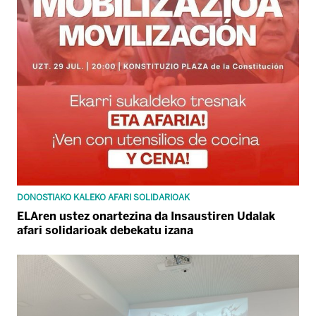
DONOSTIAKO KALEKO AFARI SOLIDARIOAK
ELAren ustez onartezina da Insaustiren Udalak
afari solidarioak debekatu izana