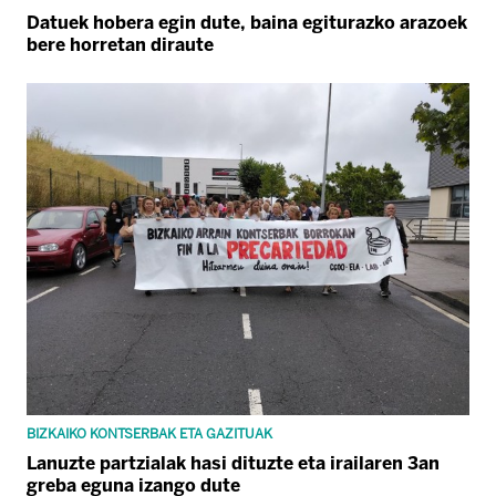
Datuek hobera egin dute, baina egiturazko arazoek
bere horretan diraute
BIZKAIKO KONTSERBAK ETA GAZITUAK
Lanuzte partzialak hasi dituzte eta irailaren 3an
greba eguna izango dute