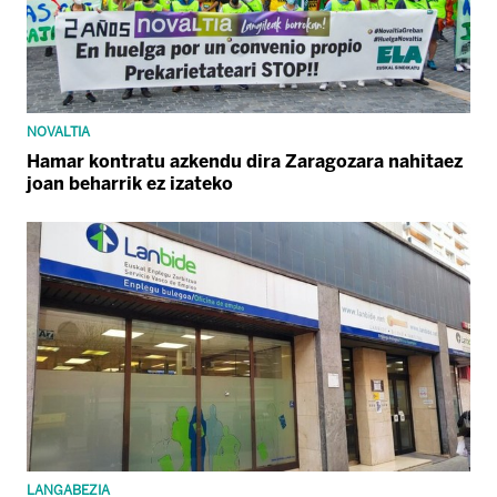
NOVALTIA
Hamar kontratu azkendu dira Zaragozara nahitaez
joan beharrik ez izateko
LANGABEZIA