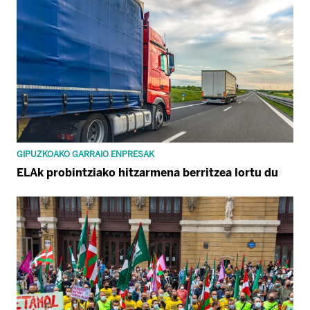
GIPUZKOAKO GARRAIO ENPRESAK
ELAk probintziako hitzarmena berritzea lortu du