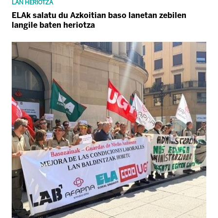
LAN HERIOTZA
ELAk salatu du Azkoitian baso lanetan zebilen
langile baten heriotza