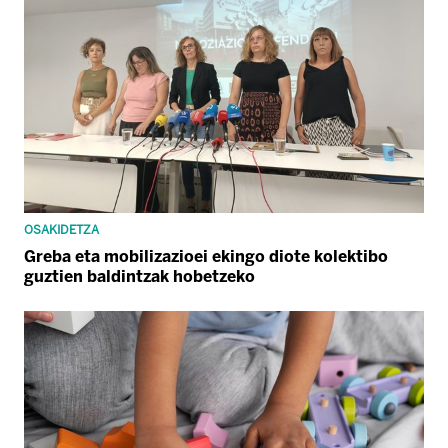
OSAKIDETZA
Greba eta mobilizazioei ekingo diote kolektibo
guztien baldintzak hobetzeko