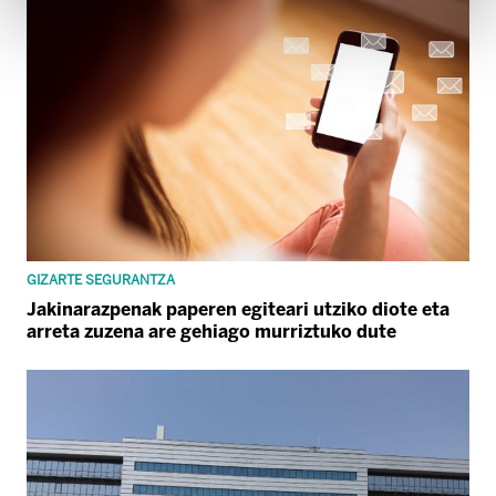
GIZARTE SEGURANTZA
Jakinarazpenak paperen egiteari utziko diote eta
arreta zuzena are gehiago murriztuko dute