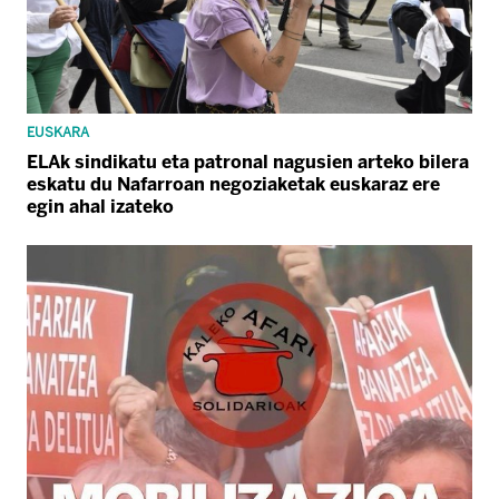
EUSKARA
ELAk sindikatu eta patronal nagusien arteko bilera
eskatu du Nafarroan negoziaketak euskaraz ere
egin ahal izateko