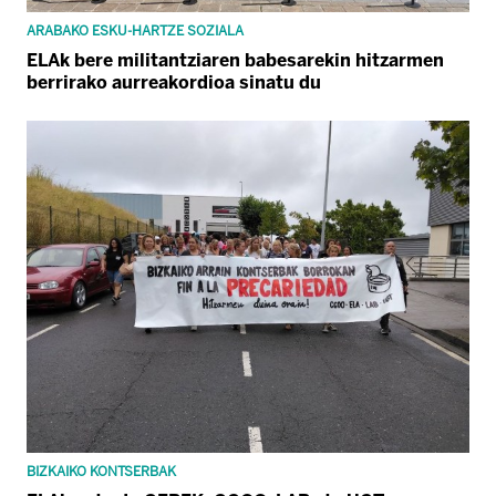
ARABAKO ESKU-HARTZE SOZIALA
ELAk bere militantziaren babesarekin hitzarmen
berrirako aurreakordioa sinatu du
BIZKAIKO KONTSERBAK