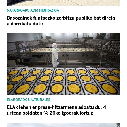
NAFARROAKO ADMINISTRAZIOA
Basozainek funtsezko zerbitzu publiko bat direla
aldarrikatu dute
ELABORADOS NATURALES
ELAk lehen enpresa-hitzarmena adostu du, 4
urtean soldaten % 26ko igoerak lortuz