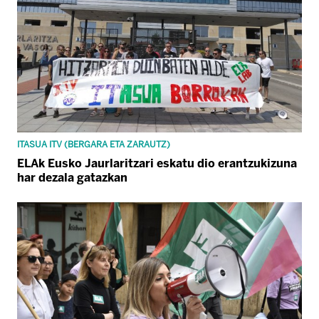
ITASUA ITV (BERGARA ETA ZARAUTZ)
ELAk Eusko Jaurlaritzari eskatu dio erantzukizuna
har dezala gatazkan