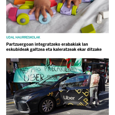
UDAL HAURRESKOLAK
Partzuergoan integratzeko erabakiak lan
eskubideak galtzea eta kaleratzeak ekar ditzake