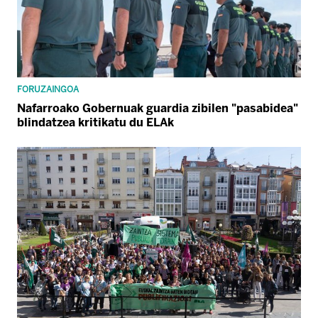
FORUZAINGOA
Nafarroako Gobernuak guardia zibilen "pasabidea"
blindatzea kritikatu du ELAk